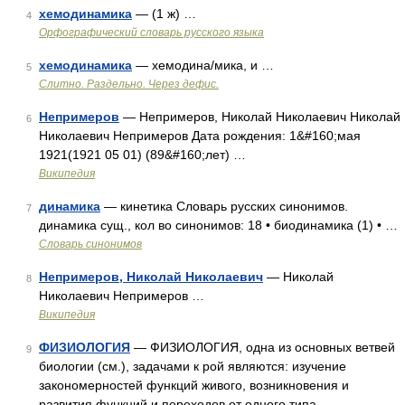
хемодинамика
— (1 ж) …
4
Орфографический словарь русского языка
хемодинамика
— хемодина/мика, и …
5
Слитно. Раздельно. Через дефис.
Непримеров
— Непримеров, Николай Николаевич Николай
6
Николаевич Непримеров Дата рождения: 1&#160;мая
1921(1921 05 01) (89&#160;лет) …
Википедия
динамика
— кинетика Словарь русских синонимов.
7
динамика сущ., кол во синонимов: 18 • биодинамика (1) • …
Словарь синонимов
Непримеров, Николай Николаевич
— Николай
8
Николаевич Непримеров …
Википедия
ФИЗИОЛОГИЯ
— ФИЗИОЛОГИЯ, одна из основных ветвей
9
биологии (см.), задачами к рой являются: изучение
закономерностей функций живого, возникновения и
развития функций и переходов от одного типа